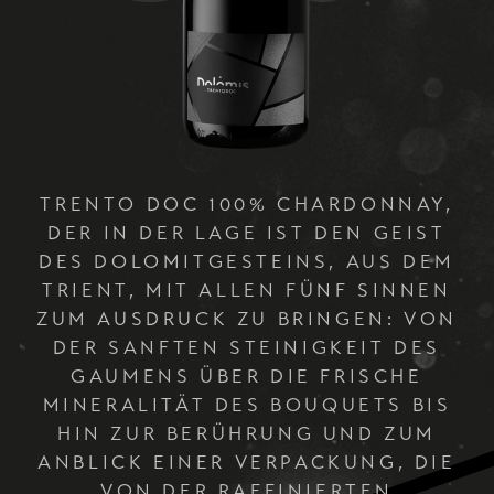
ACQUISTA
COFANETTO PRESTIGE 48
DIE IDEE
DAS WEINGUT
TRENTO DOC 100% CHARDONNAY,
DER IN DER LAGE IST DEN GEIST
KONTAKT
DES DOLOMITGESTEINS, AUS DEM
TRIENT, MIT ALLEN FÜNF SINNEN
ZUM AUSDRUCK ZU BRINGEN: VON
DER SANFTEN STEINIGKEIT DES
GAUMENS ÜBER DIE FRISCHE
MINERALITÄT DES BOUQUETS BIS
HIN ZUR BERÜHRUNG UND ZUM
ANBLICK EINER VERPACKUNG, DIE
IT
VON DER RAFFINIERTEN