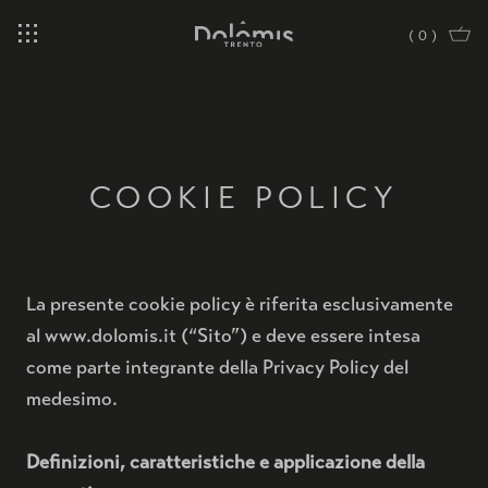
(
0
)
COOKIE POLICY
La presente cookie policy è riferita esclusivamente
BRUT NATURE RISERVA 36
al www.dolomis.it (“Sito”) e deve essere intesa
come parte integrante della Privacy Policy del
BRUT NATURE RISERVA 48
medesimo.
BRUT NATURE RISERVA 72
Definizioni, caratteristiche e applicazione della