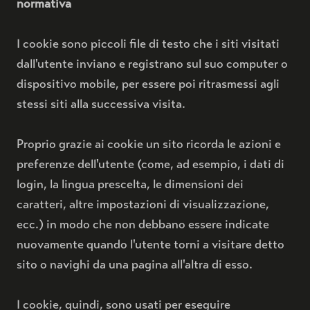
normativa
ACQUISTA
COFANETTO PRESTIGE 48
I cookie sono piccoli file di testo che i siti visitati
dall'utente inviano e registrano sul suo computer o
dispositivo mobile, per essere poi ritrasmessi agli
L'IDEA
stessi siti alla successiva visita.
IL LUOGO
Proprio grazie ai cookie un sito ricorda le azioni e
CONTATTI
preferenze dell'utente (come, ad esempio, i dati di
login, la lingua prescelta, le dimensioni dei
caratteri, altre impostazioni di visualizzazione,
ecc.) in modo che non debbano essere indicate
nuovamente quando l'utente torni a visitare detto
sito o navighi da una pagina all'altra di esso.
DE
I cookie, quindi, sono usati per eseguire