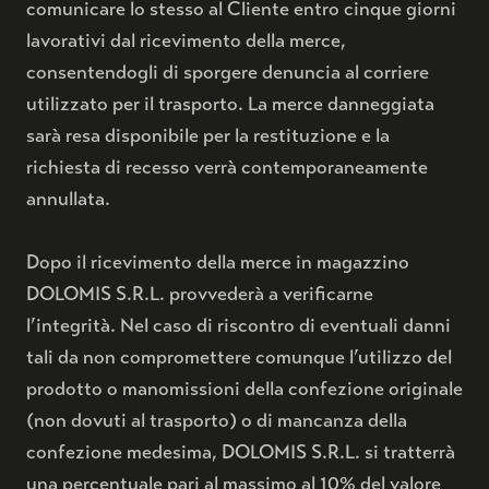
comunicare lo stesso al Cliente entro cinque giorni
lavorativi dal ricevimento della merce,
BRUT NATURE RISERVA 48
consentendogli di sporgere denuncia al corriere
utilizzato per il trasporto. La merce danneggiata
BRUT NATURE RISERVA 72
sarà resa disponibile per la restituzione e la
richiesta di recesso verrà contemporaneamente
ACQUISTA
COFANETTO PRESTIGE 48
annullata.
Dopo il ricevimento della merce in magazzino
DOLOMIS S.R.L. provvederà a verificarne
l’integrità. Nel caso di riscontro di eventuali danni
L'IDEA
tali da non compromettere comunque l’utilizzo del
IL LUOGO
prodotto o manomissioni della confezione originale
CONTATTI
(non dovuti al trasporto) o di mancanza della
confezione medesima, DOLOMIS S.R.L. si tratterrà
una percentuale pari al massimo al 10% del valore